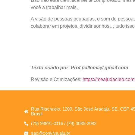
Isso não está cientificamente comprovado, mas t
você a trabalhar mais.
A visão de pessoas ocupadas, o som de pessoas 
colaborar em projetos, dividir sonhos… tudo isso 
Texto criado por: Prof.palloma@gmail.com
Revisão e Otimizações:
https://meajudacleo.com
Rua Riachuelo, 1200, São José Aracaju, SE, CEP 4
Brasil
(79) 99891-0116 / (79) 3085-2082
sac@conviva.aju.br