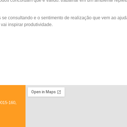
odos concordam que é válido: trabalhar em um ambiente repleto
se consultando e o sentimento de realização que vem ao ajuda
vai inspirar produtividade.
9015-160,