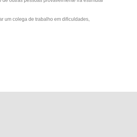
 de outras pessoas provavelmente irá estimular
r um colega de trabalho em dificuldades,